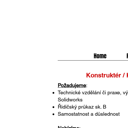
Home
Konstruktér /
Požadujeme
:
Technické vzdělání či praxe, 
Solidworks
Řidičský průkaz sk. B
Samostatnost a důslednost